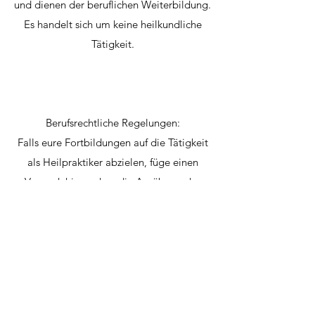
und dienen der beruflichen Weiterbildung.
Es handelt sich um keine heilkundliche
Tätigkeit.
Berufsrechtliche Regelungen:
Falls eure Fortbildungen auf die Tätigkeit
als Heilpraktiker abzielen, füge einen
Vermerk hinzu, dass die Ausübung der
Heilkunde ohne Heilpraktikererlaubnis
unzulässig ist.
Online-Streitbeilegung (OS-Plattform):
Falls du Verbrauchern Fortbildungen